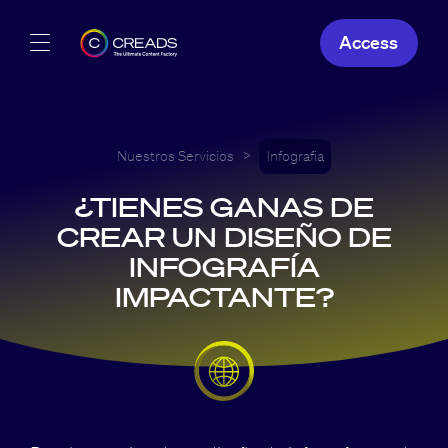
Access
Nuestras creaciones
Nuestras ofertas
Nuestros Servicios
>
Infografia
¿TIENES GANAS DE
Creads
CREAR UN DISEÑO DE
INFOGRAFÍA
ES
IMPACTANTE?