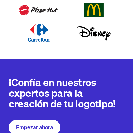
¡Confía en nuestros
expertos para la
creación de tu logotipo!
Empezar ahora