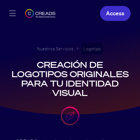
Access
Nuestras creaciones
Nuestras ofertas
Nuestros Servicios
>
Logotipo
CREACIÓN DE
Creads
LOGOTIPOS ORIGINALES
PARA TU IDENTIDAD
ES
VISUAL