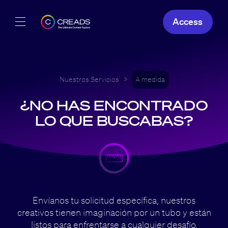
Access
Nuestras creaciones
Nuestras ofertas
Nuestros Servicios
>
A medida
¿NO HAS ENCONTRADO
Creads
LO QUE BUSCABAS?
ES
Envíanos tu solicitud específica, nuestros
creativos tienen imaginación por un tubo y están
listos para enfrentarse a cualquier desafío.