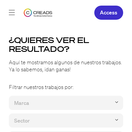
Access
Nuestras creaciones
¿QUIERES VER EL
Nuestras ofertas
RESULTADO?
Creads
Aquí te mostramos algunos de nuestros trabajos.
Ya lo sabemos, ¡dan ganas!
ES
Filtrar nuestros trabajos por: