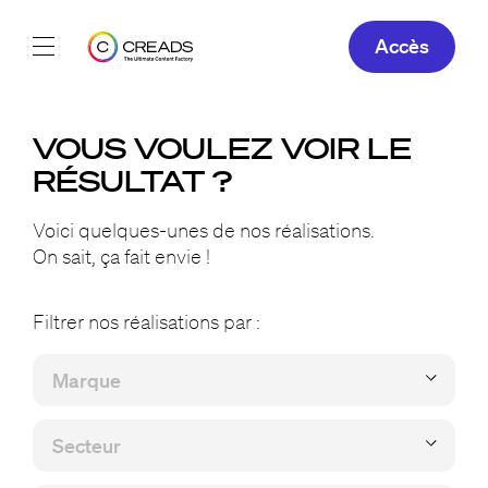
Accès
Réalisations
VOUS VOULEZ VOIR LE
Offres
RÉSULTAT ?
À propos
Voici quelques-unes de nos réalisations.
On sait, ça fait envie !
Guide
Filtrer nos réalisations par :
Blog
FR