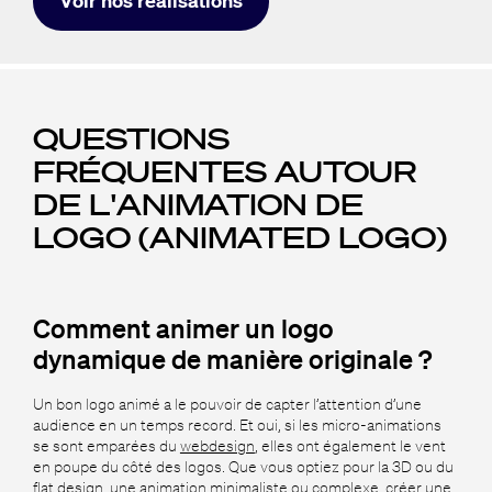
Voir nos réalisations
QUESTIONS
FRÉQUENTES AUTOUR
DE L'ANIMATION DE
LOGO (ANIMATED LOGO)
Comment animer un logo
dynamique de manière originale ?
Un bon logo animé a le pouvoir de capter l’attention d’une
audience en un temps record. Et oui, si les micro-animations
se sont emparées du
webdesign
, elles ont également le vent
en poupe du côté des logos. Que vous optiez pour la 3D ou du
flat design, une animation minimaliste ou complexe, créer une