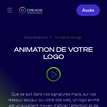
Accès
Réalisations
Offres
Nos prestations
>
Animation de logo
ANIMATION DE VOTRE
À propos
LOGO
Guide
Blog
FR
Que ce soit dans vos signatures mails, sur vos
réseaux sociaux ou votre site web, un logo animé
est un excellent moyen d’attirer l’attention et de