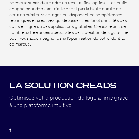
permettent pas d'atteindre un résultat final optimal. Les outils
en ligne pour débutant n'atteignent pas la haute qualité de
certains créateurs de logos qui disposent de compétences
techniques et créatives qui dépassent les fonctionnalités des
outils en ligne ou des applications gratuites. Creads réunit de
nombreux freelances spécialistes de la création de logo animé
pour vous accompagner dans l'optimisation de votre identité
de marque.
LA SOLUTION CREADS
Optimisez votre production de logo animé grâce
à
une plateforme intuitive.
1.