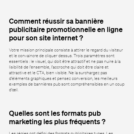
Comment réussir sa bannière
publicitaire promotionnelle en ligne
pour son site internet ?
Votre mission principale consiste à attirer le regard du visiteur
et le convaincre de cliquer dessus. Trois paramètres sont
essentiels : le visuel, qui doit être attractif et ne pas nuire à la
lisibilité de l’ensemble, l’accroche qui doit être claire et
attractive et le CTA, bien visible. Ne la surchargez pas
d’éléments graphiques et pensez conversion, les meilleurs
exemples de bannières pub sont compréhensibles en un coup
d’œil.
Quelles sont les formats pub
marketing les plus fréquents ?
Les régies ont défini des formats publicitaires types. Les