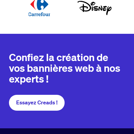
Confiez la création de
vos bannières web à nos
experts !
Essayez Creads !