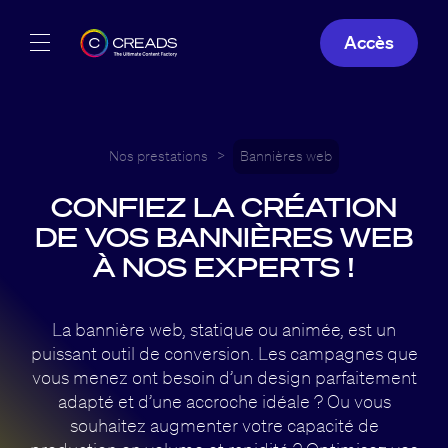
Accès
Réalisations
Offres
Nos prestations
>
Bannières web
CONFIEZ LA CRÉATION
À propos
DE VOS BANNIÈRES WEB
Guide
À NOS EXPERTS !
Blog
La bannière web, statique ou animée, est un
puissant outil de conversion. Les campagnes que
FR
vous menez ont besoin d’un design parfaitement
adapté et d’une accroche idéale ? Ou vous
souhaitez augmenter votre capacité de