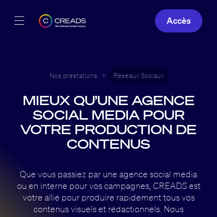
Accès
Réalisations
Offres
Nos prestations
>
Réseaux Sociaux
MIEUX QU’UNE AGENCE
À propos
SOCIAL MEDIA POUR
Guide
VOTRE PRODUCTION DE
CONTENUS
Blog
Que vous passiez par une agence social media
FR
ou en interne pour vos campagnes, CREADS est
votre allié pour produire rapidement tous vos
contenus visuels et rédactionnels. Nous