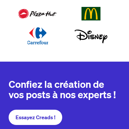
Confiez la création de
vos posts à nos experts !
Essayez Creads !