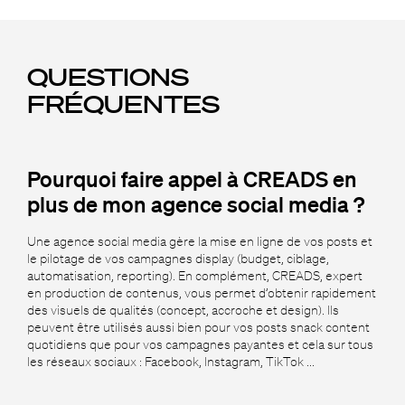
QUESTIONS
FRÉQUENTES
Pourquoi faire appel à CREADS en
plus de mon agence social media ?
Une agence social media gère la mise en ligne de vos posts et
le pilotage de vos campagnes display (budget, ciblage,
automatisation, reporting). En complément, CREADS, expert
en production de contenus, vous permet d’obtenir rapidement
des visuels de qualités (concept, accroche et design). Ils
peuvent être utilisés aussi bien pour vos posts snack content
quotidiens que pour vos campagnes payantes et cela sur tous
les réseaux sociaux : Facebook, Instagram, TikTok ...