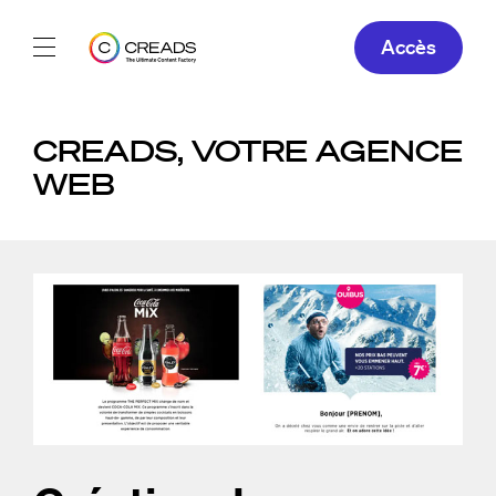
Accès
Réalisations
CREADS, VOTRE AGENCE
Offres
WEB
À propos
Guide
Blog
FR