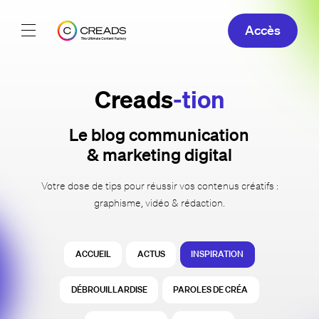
Accès
Réalisations
Creads
-tion
Offres
Le blog communication
À propos
& marketing digital
Guide
Votre dose de tips pour réussir vos contenus créatifs :
graphisme, vidéo & rédaction.
Blog
ACCUEIL
ACTUS
INSPIRATION
FR
DÉBROUILLARDISE
PAROLES DE CRÉA