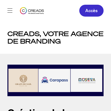
Accès
Réalisations
CREADS, VOTRE AGENCE
Offres
DE BRANDING
À propos
Guide
Blog
FR