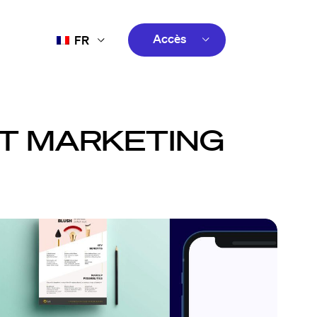
Accès
FR
EN
client
ES
créatif
PT
T MARKETING
client