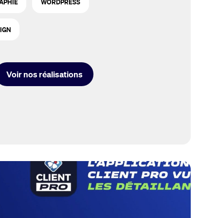
APHIE
WORDPRESS
SIGN
Voir nos réalisations