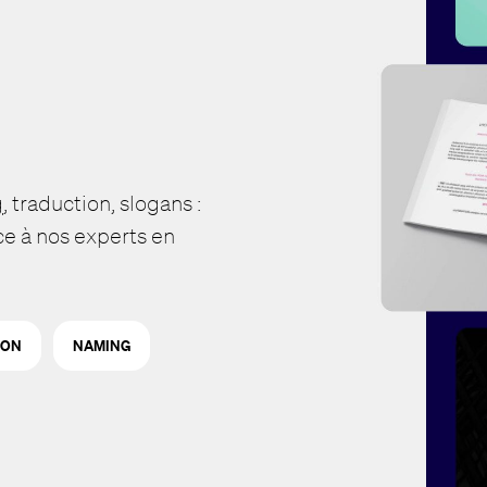
g
, traduction, slogans :
e à nos experts en
ION
NAMING