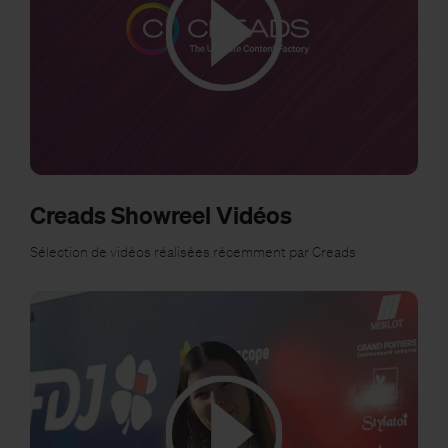
Creads Showreel Vidéos
Sélection de vidéos réalisées récemment par Creads