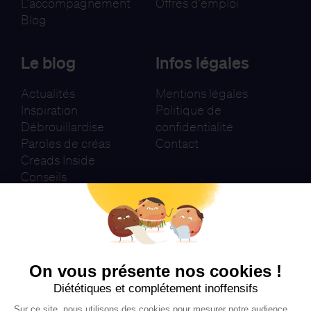
L’accompagnement
Offres d’emploi
Blog
Le blog
Infos légales
Actualités
Mentions légales
Inspiration
Politique de
Débrouillardise
confidentialité
Paroles de créas
Contact
Creads Inside
Conseils
Newsletter
Je m'inscris
On vous présente nos cookies !
Diététiques et complétement inoffensifs
Sur ce site, nous utilisons des cookies pour mesurer notre audience,