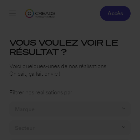
Accès
Réalisations
VOUS VOULEZ VOIR LE
Offres
RÉSULTAT ?
À propos
Voici quelques-unes de nos réalisations.
On sait, ça fait envie !
Guide
Filtrer nos réalisations par :
Blog
FR