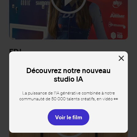
FDJ
×
Réalisation de vidéos et interviews pour la Française Des Jeux.
Découvrez notre nouveau
studio IA
La puissance de l’IA générative combinée à notre
communauté de 50 000 talents créatifs, en vidéo 👀
Voir le film