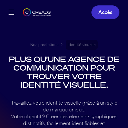
Accès
Réalisations
Offres
Nos prestations
>
Identité visuelle
PLUS QU’UNE AGENCE DE
À propos
COMMUNICATION POUR
Guide
TROUVER VOTRE
IDENTITÉ VISUELLE.
Blog
Travaillez votre identité visuelle grâce à un style
FR
de marque unique.
Votre objectif ? Créer des éléments graphiques
distinctifs, facilement identifiables et