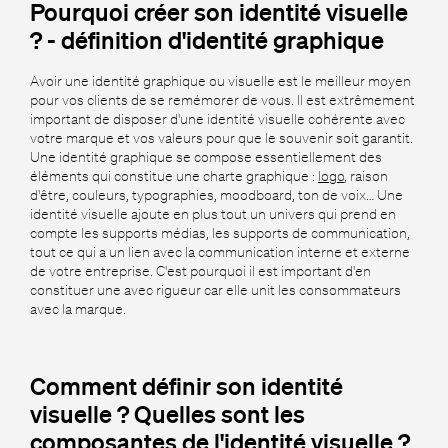
Pourquoi créer son identité visuelle
? - définition d'identité graphique
Avoir une identité graphique ou visuelle est le meilleur moyen
pour vos clients de se remémorer de vous. Il est extrêmement
important de disposer d'une identité visuelle cohérente avec
votre marque et vos valeurs pour que le souvenir soit garantit.
Une identité graphique se compose essentiellement des
éléments qui constitue une charte graphique :
logo
, raison
d'être, couleurs, typographies, moodboard, ton de voix… Une
identité visuelle ajoute en plus tout un univers qui prend en
compte les supports médias, les supports de communication,
tout ce qui a un lien avec la communication interne et externe
de votre entreprise. C'est pourquoi il est important d'en
constituer une avec rigueur car elle unit les consommateurs
avec la marque.
Comment définir son identité
visuelle ? Quelles sont les
composantes de l'identité visuelle ?