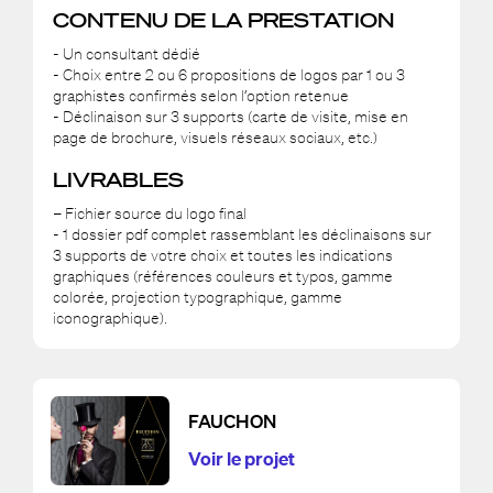
CONTENU DE LA PRESTATION
- Un consultant dédié
- Choix entre 2 ou 6 propositions de logos par 1 ou 3
graphistes confirmés selon l’option retenue
- Déclinaison sur 3 supports (carte de visite, mise en
page de brochure, visuels réseaux sociaux, etc.)
LIVRABLES
– Fichier source du logo final
- 1 dossier pdf complet rassemblant les déclinaisons sur
3 supports de votre choix et toutes les indications
graphiques (références couleurs et typos, gamme
colorée, projection typographique, gamme
iconographique).
FAUCHON
Voir le projet