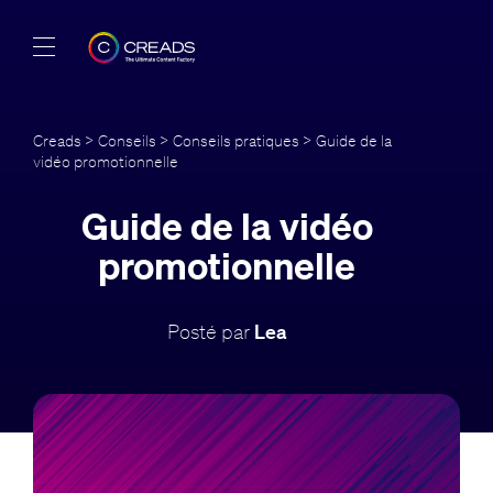
Réalisations
Creads
>
Conseils
>
Conseils pratiques
> Guide de la
vidéo promotionnelle
Offres
Guide de la vidéo
À propos
promotionnelle
Guide
Posté par
Lea
Blog
FR