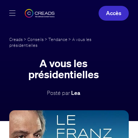
Accès
Réalisations
Creads
>
Conseils
>
Tendance
> A vous les
présidentielles
Offres
A vous les
À propos
présidentielles
Guide
Posté par
Lea
Blog
FR