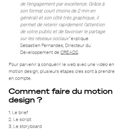
de l’engagement par excellence. Grâce à
son format court (moins de 2 min en
général) et son côté très graphique, il
permet de retenir rapidement l’attention
de votre public et de favoriser le partage
sur les réseaux sociaux”
explique
Sébastien Fernandes, Directeur du
Développement de
CREADS
.
Pour parvenir à conquérir le web avec une vidéo en
motion design, plusieurs étapes clés sont à prendre
en compte.
Comment faire du motion
design ?
1. Le brief
2. Le script
3. Le storyboard