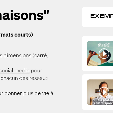
naisons"
EXEMP
rmats courts)
s dimensions (carré,
social media
pour
e chacun des réseaux
 donner plus de vie à