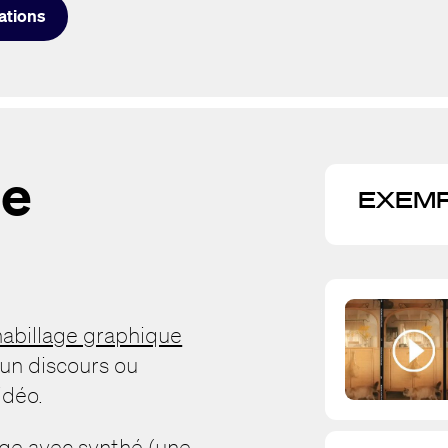
sations
ge
EXEMP
habillage graphique
 un discours ou
idéo.
age avec synthé (une