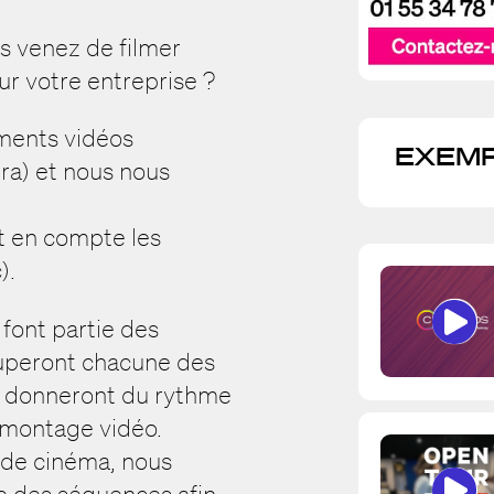
s venez de filmer
ur votre entreprise ?
ments vidéos
EXEMP
ra) et nous nous
t en compte les
).
font partie des
couperont chacune des
et donneront du rythme
e montage vidéo.
 de cinéma, nous
e des séquences afin