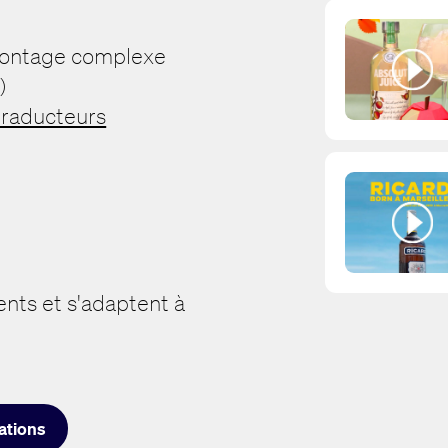
 montage complexe
)
traducteurs
ents et s'adaptent à
sations