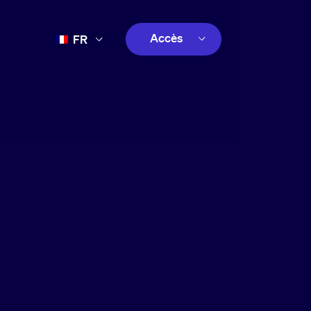
Accès
FR
EN
client
ES
créatif
PT
client