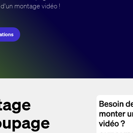
d'un montage vidéo !
sations
tage
coupage