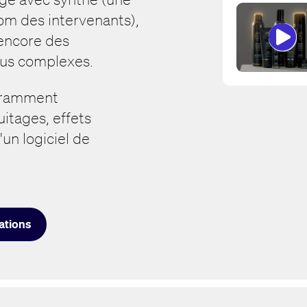
nom des intervenants),
 encore des
us complexes.
uramment
itages, effets
'un logiciel de
sations