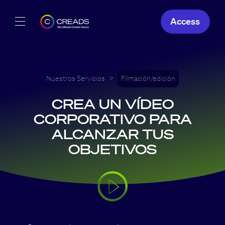
Access
Nuestras creaciones
Nuestras ofertas
Nuestros Servicios
>
Filmación/edición
CREA UN VÍDEO
Creads
CORPORATIVO PARA
ALCANZAR TUS
ES
OBJETIVOS