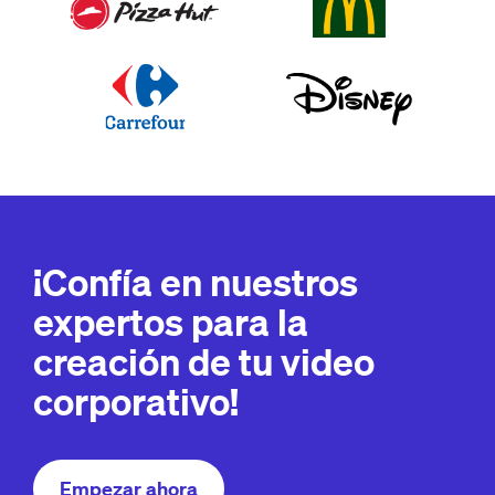
¡Confía en nuestros
expertos para la
creación de tu video
corporativo!
Empezar ahora