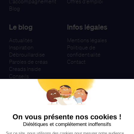
L’accompagnement
Offres d’emploi
Blog
Le blog
Infos légales
Actualités
Mentions légales
Inspiration
Politique de
Débrouillardise
confidentialité
Paroles de créas
Contact
Creads Inside
Conseils
Newsletter
Je m'inscris
On vous présente nos cookies !
Diététiques et complétement inoffensifs
Sur ce site, nous utilisons des cookies pour mesurer notre audience,