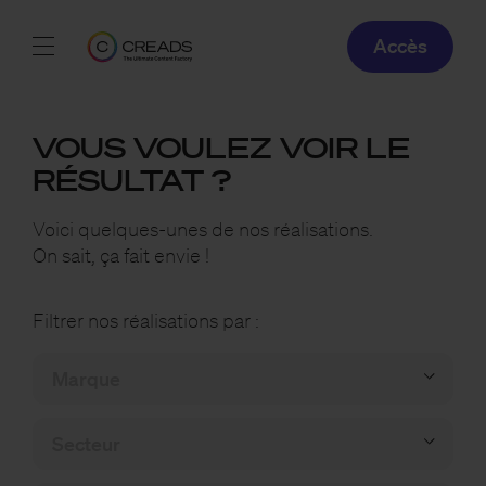
Accès
Réalisations
VOUS VOULEZ VOIR LE
Offres
RÉSULTAT ?
À propos
Voici quelques-unes de nos réalisations.
On sait, ça fait envie !
Guide
Filtrer nos réalisations par :
Blog
FR