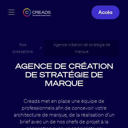
Accès
Réalisations
Offres
Nos
Agence création de stratégie de
>
prestations
marque
À propos
AGENCE DE CRÉATION
DE STRATÉGIE DE
Guide
MARQUE
Blog
Creads met en place une équipe de
FR
professionnels afin de concevoir votre
architecture de marque, de la réalisation d’un
brief avec un de nos chefs de projet à la