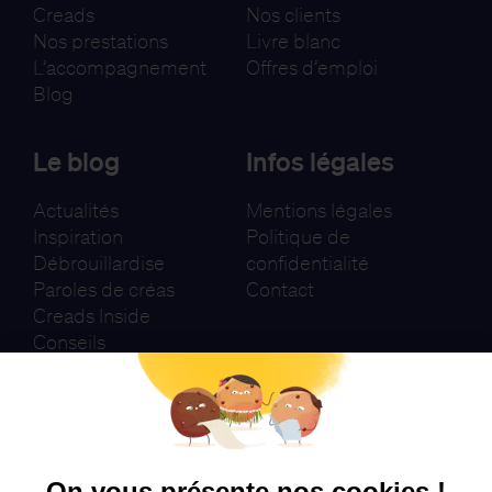
Creads
Nos clients
Nos prestations
Livre blanc
L’accompagnement
Offres d’emploi
Blog
Le blog
Infos légales
Actualités
Mentions légales
Inspiration
Politique de
Débrouillardise
confidentialité
Paroles de créas
Contact
Creads Inside
Conseils
Newsletter
Je m'inscris
On vous présente nos cookies !