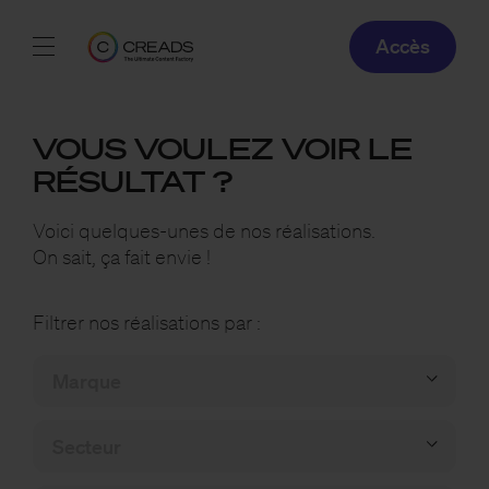
Accès
Réalisations
VOUS VOULEZ VOIR LE
Offres
RÉSULTAT ?
À propos
Voici quelques-unes de nos réalisations.
On sait, ça fait envie !
Guide
Filtrer nos réalisations par :
Blog
FR