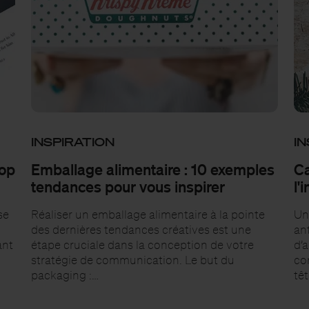
INSPIRATION
IN
top
Emballage alimentaire : 10 exemples
Ca
tendances pour vous inspirer
l'
se
Réaliser un emballage alimentaire à la pointe
Un
des dernières tendances créatives est une
ant
ant
étape cruciale dans la conception de votre
d’
stratégie de communication. Le but du
co
packaging :…
tê