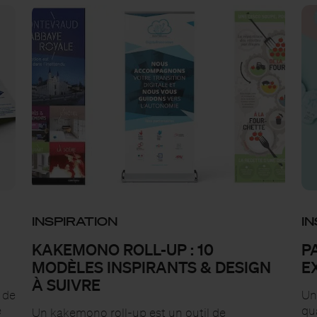
INSPIRATION
IN
KAKEMONO ROLL-UP : 10
P
MODÈLES INSPIRANTS & DESIGN
E
À SUIVRE
 de
Un
e
qua
Un kakemono roll-up est un outil de