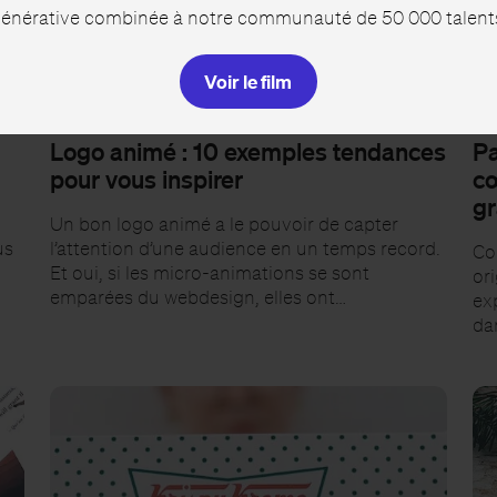
 générative combinée à notre communauté de 50 000 talents 
Voir le film
INSPIRATION
IN
Logo animé : 10 exemples tendances
Pa
pour vous inspirer
cœ
gr
Un bon logo animé a le pouvoir de capter
us
l’attention d’une audience en un temps record.
Co
Et oui, si les micro-animations se sont
ori
emparées du webdesign, elles ont…
exp
dan