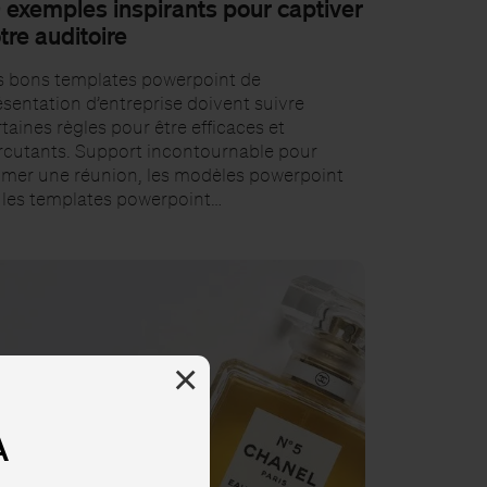
 exemples inspirants pour captiver
tre auditoire
s bons templates powerpoint de
ésentation d’entreprise doivent suivre
taines règles pour être efficaces et
rcutants. Support incontournable pour
imer une réunion, les modèles powerpoint
 les templates powerpoint…
×
A