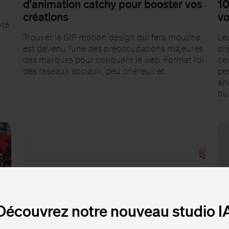
d'animation catchy pour booster vos
10
créations
vo
ôté
Trouver le GIF motion design qui fera mouche
Le
est devenu l’une des préoccupations majeures
pr
e
des marques pour conquérir le web. Format roi
cer
des réseaux sociaux, peu onéreux et…
pe
an
ou
Découvrez notre nouveau studio I