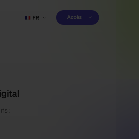
Accès
FR
EN
client
ES
créatif
PT
client
gital
fs :