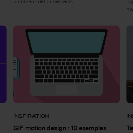
nombreux détournements.…
All
mo
INSPIRATION
IN
GIF motion design : 10 exemples
Te