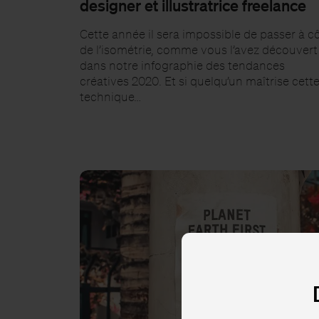
designer et illustratrice freelance
Cette année il sera impossible de passer à c
de l’isométrie, comme vous l’avez découvert
dans notre infographie des tendances
créatives 2020. Et si quelqu’un maîtrise cett
technique…