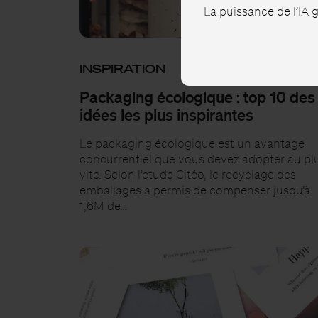
La puissance de l’IA
INSPIRATION
Packaging écologique : top 10 des
idées les plus inspirantes
Le packaging écologique est un avantage
concurrentiel que vous devez adopter au pl
vite. Selon l’étude Citéo, le recyclage des
emballages a permis de compenser jusqu’à
1,6M de…