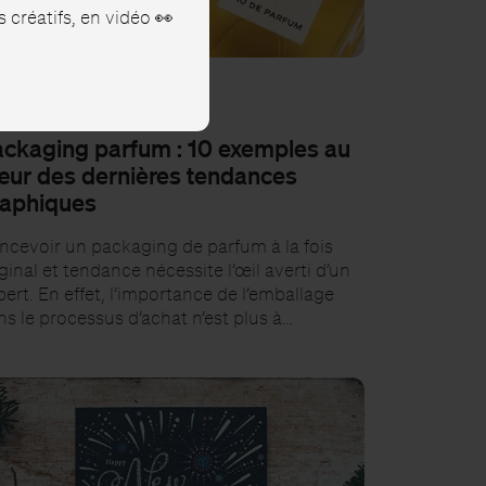
créatifs, en vidéo 👀
SPIRATION
ckaging parfum : 10 exemples au
ur des dernières tendances
aphiques
ncevoir un packaging de parfum à la fois
ginal et tendance nécessite l’œil averti d’un
ert. En effet, l’importance de l’emballage
s le processus d’achat n’est plus à…