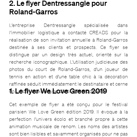
2. Le flyer Dentressangle pour
Roland-Garros
L’entreprise Dentressangle spécialisée dans
l’immobilier logistique a contacté CREADS pour la
réalisation de son invitation annuelle à Roland-Garros
destinée à ses clients et prospects. Ce flyer se
distingue par un design très actuel, orienté sur la
recherche iconographique. L’utilisation judicieuse des
photos du court de Roland-Garros, d’un joueur de
tennis en action et d’une table chic à la décoration
raffinée séduit immédiatement le destinataire et cerne
1. Le flyer We Love Green 2019
en un clin d’œil le type d’activités proposées.
Cet exemple de flyer a été conçu pour le festival
parisien We Love Green édition 2019. Il évoque à la
perfection l’univers écolo et branché propre à cette
animation musicale de renom. Les noms des artistes
sont bien lisibles et savamment organisés pour ne pas