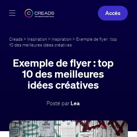
Accès
Réalisations
Creads
>
Inspiration
>
Inspiration
> Exemple de flyer : top
10 des meilleures idées créatives
Offres
Exemple de flyer : top
À propos
10 des meilleures
Guide
idées créatives
Blog
Posté par
Lea
FR