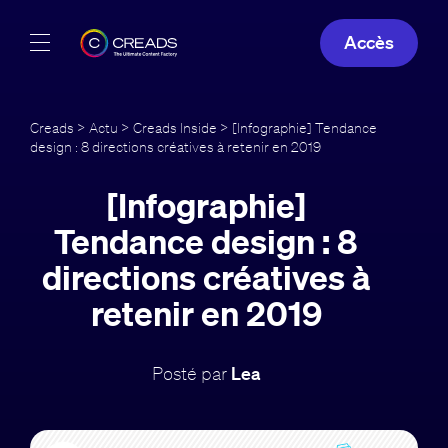
Accès
Réalisations
Creads
>
Actu
>
Creads Inside
> [Infographie] Tendance
design : 8 directions créatives à retenir en 2019
Offres
[Infographie]
À propos
Tendance design : 8
Guide
directions créatives à
retenir en 2019
Blog
FR
Posté par
Lea