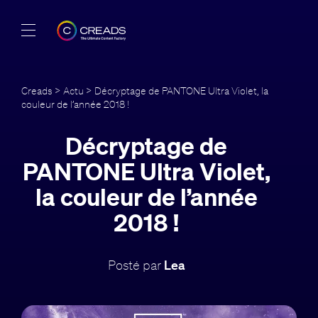
Réalisations
Creads
>
Actu
> Décryptage de PANTONE Ultra Violet, la
couleur de l’année 2018 !
Offres
Décryptage de
À propos
PANTONE Ultra Violet,
Guide
la couleur de l’année
2018 !
Blog
FR
Posté par
Lea