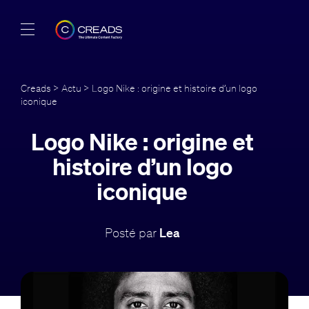
Réalisations
Creads
>
Actu
> Logo Nike : origine et histoire d’un logo
iconique
Offres
Logo Nike : origine et
À propos
histoire d’un logo
Guide
iconique
Blog
Posté par
Lea
FR