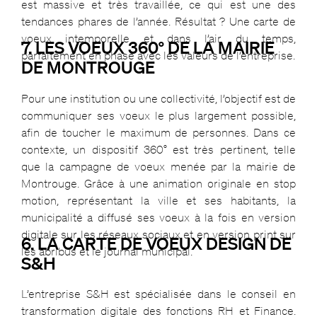
est massive et très travaillée, ce qui est une des
tendances phares de l’année. Résultat ? Une carte de
voeux intemporelle et dans l’air du temps,
7. LES VOEUX 360° DE LA MAIRIE
parfaitement en phase avec les valeurs de l’entreprise.
DE MONTROUGE
Pour une institution ou une collectivité, l’objectif est de
communiquer ses voeux le plus largement possible,
afin de toucher le maximum de personnes. Dans ce
contexte, un dispositif 360° est très pertinent, telle
que la campagne de voeux menée par la mairie de
Montrouge. Grâce à une animation originale en stop
motion, représentant la ville et ses habitants, la
municipalité a diffusé ses voeux à la fois en version
digitale sur les réseaux sociaux et en version print sur
6. LA CARTE DE VOEUX DESIGN DE
les abribus et le journal municipal.
S&H
L’entreprise S&H est spécialisée dans le conseil en
transformation digitale des fonctions RH et Finance.