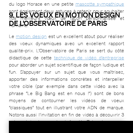
du logo Horace en une petite
mascotte sympathique
sont également deux astuces à retenir pour souhaiter
9. LES VOEUX EN MOTION DESIGN
vos meilleurs vœux de façon personnalisée et
DE L’OBSERVATOIRE DE PARIS
humaine.
Le
motion design
est un excellent atout pour réaliser
des voeux dynamiques avec un excellent rapport
qualité-prix. L’Observatoire de Paris se sert du côté
didactique de cette
technique de vidéo d’entreprise
pour aborder un sujet scientifique de façon ludique et
fun. S’appuyer sur un sujet que vous maîtrisez,
apporter des informations concrètes et interpeller
votre cible (par exemple dans cette vidéo avec la
phrase “Le Big Bang est en nous !”) sont de bons
moyens de contourner les vidéos de voeux
“classiques” tout en illustrant votre ADN de marque.
Notons aussi l’invitation en fin de vidéo à découvrir 3
autres épisodes sur la chaîne YouTube du groupe,
indispensable pour augmenter votre trafic !