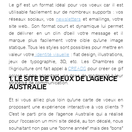
Le gif est un format idéal pour vos voeux car il est
utilisable facilement sur de nombreux supports : vos
réseaux sociaux, vos
newsletters
et emailings, votre
site web… Son format court et dynamique lui permet
de délivrer en un clin d’oeil votre message et il
marque plus facilement votre cible qu’une image
statique. Tous les styles sont possibles pour mettre en
valeur votre
identité visuelle
: flat design, illustrations,
jeux de typographie, 3D, etc. Les Chambres de
l’Agriculture ont fait appel à
CREADS
pour créer ce gif
coloré et pop, apportant une dose de modernité à leur
1. LE SITE DE VOEUX DE L’AGENCE
stratégie de communication.
AUSTRALIE
Et si vous alliez plus loin qu’une carte de voeux en
proposant une expérience interactive à vos clients ?
C’est le parti pris de l’agence Australie qui a réalisé
pour l’occasion un mini site dédié, au ton décalé, nous
souhaitant non pas une “bonne année” mais des “bons”