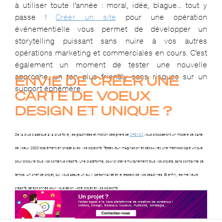
à utiliser toute l’année : moral, idée, blague… tout y
passe !
Créer un site
pour une opération
événementielle vous permet de développer un
storytelling puissant sans nuire à vos autres
opérations marketing et commerciales en cours. C’est
également un moment de tester une nouvelle
approche, un ton plus friendly sans risques sur un
ENVIE DE CRÉER UNE
support éphémère.
CARTE DE VOEUX
DESIGN ET UNIQUE ?
De la plus classique à la plus folle, les graphistes et motion designers de
CREADS
vous proposeront un modèle de carte
de voeux 2020 totalement en phase avec vos objectifs. Testez leur imagination et découvrez une méthodologie unique
pour produire tous vos contenus créatifs. Une plateforme, pour piloter simultanément tous vos projets, sans contrainte de
temps. Un chef de projet, qui vous assure un suivi personnalisé et le respect de vos deadlines. Et enfin, les meilleurs
créatifs, sélectionnés pour vous selon votre projet et vos objectifs.