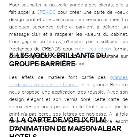
Pour souhaiter la nouvelle année à ses clients, elle a
fait appel à
CREADS
pour créer une carte de voeux
design print et une déclinaison en version animée. En
quelques secondes celle-ci parvient à délivrer un
message clair et à rappeler les valeurs du cabinet.
Pour gagner du temps, n’hésitez pas à solliciter les
freelances de CREADS pour
créer vos voeux
format
5. LES VOEUX BRILLANTS DU
print et digital afin de les diffuser en simultané sur
GROUPE BARRIÈRE
tous vos canaux de communication.
Les effets de matière font partie des
grandes
tendances créatives de l’année
et le groupe Barrière
nous propose une application très réussie. Avec son
design élégant et son vernis doré, cette carte de
voeux design nous prouve à elle toute seule que le
print n’a pas perdu ses lettres de noblesse. À la fois
4. LA CARTE DE VOEUX FILM
dans l’air du temps et intemporelle, elle célèbre l’esprit
D’ANIMATION DE MAISON ALBAR
festif et haut de gamme du groupe Barrière.
HOTELS