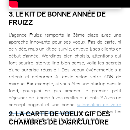
Le film de Maisons Albar Hotels
3. LE KIT DE BONNE ANNÉE DE
FRUIZZ
L’agence Fruizz remporte la 3ème place avec une
approche innovante pour ses voeux. Pas de carte, ni
de vidéo, mais un kit de survie, envoyé à ses clients en
début d’année. Wordings bien choisis, attentions qui
font sourire, storytelling bien pensé, voilà les secrets
d’une surprise réussie ! Des voeux événementiels à
retenir et détourner à l’envie selon votre ADN de
marque. Par exemple, si vous êtes une startup dans la
food, pourquoi ne pas amener le premier petit
déjeuner de l’année à vos meilleurs clients ? Avec un
concept original et une bonne
valorisation de votre
action sur les réseaux sociaux
, vous avez toutes les
2. LA CARTE DE VOEUX GIF DES
cartes en main pour marquer un grand coup !
CHAMBRES DE L’AGRICULTURE