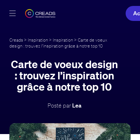
Ac
Réalisations
Creads
>
Inspiration
>
Inspiration
> Carte de voeux
design : trouvez l’inspiration grâce à notre top 10
Offres
Carte de voeux design
À propos
: trouvez l’inspiration
Guide
grâce à notre top 10
Blog
Posté par
Lea
FR