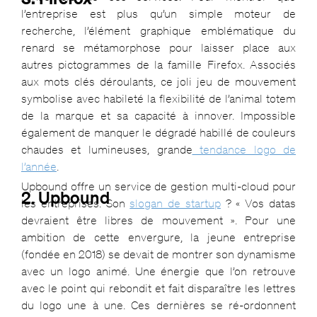
l’entreprise est plus qu’un simple moteur de
recherche, l’élément graphique emblématique du
renard se métamorphose pour laisser place aux
autres pictogrammes de la famille Firefox. Associés
aux mots clés déroulants, ce joli jeu de mouvement
symbolise avec habileté la flexibilité de l’animal totem
de la marque et sa capacité à innover. Impossible
également de manquer le dégradé habillé de couleurs
chaudes et lumineuses, grande
tendance logo de
l’année
.
Upbound offre un service de gestion multi-cloud pour
2. Upbound
les entreprises. Son
slogan de startup
? « Vos datas
devraient être libres de mouvement ». Pour une
ambition de cette envergure, la jeune entreprise
(fondée en 2018) se devait de montrer son dynamisme
avec un logo animé. Une énergie que l’on retrouve
avec le point qui rebondit et fait disparaître les lettres
du logo une à une. Ces dernières se ré-ordonnent