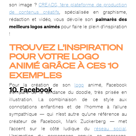
son image ?
CREADS, 1ère plateforme de production
de contenus créatifs
, spécialisée en graphisme,
rédaction et vidéo, vous dévoile son
palmarès des
meilleurs logos animés
pour faire le plein d’inspiration
!
TROUVEZ L’INSPIRATION
POUR VOTRE LOGO
ANIMÉ GRÂCE À CES 10
EXEMPLES
Pour la création de son
logo
animé, Facebook
10. Facebook
s’empare de la tendance du doodle, très prisée en
illustration. La combinaison de ce style aux
connotations enfantines et de l’homme à l’allure
sympathique — qui n’est autre qu’une référence au
créateur de Facebook, Mark Zuckerberg — met
l’accent sur le côté ludique du
réseau social
.
L’animation du personnage appuie ce message,