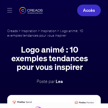
Accès
Réalisations
Creads
>
Inspiration
>
Inspiration
> Logo animé : 10
exemples tendances pour vous inspirer
Offres
Logo animé : 10
À propos
exemples tendances
Guide
pour vous inspirer
Blog
Posté par
Lea
FR