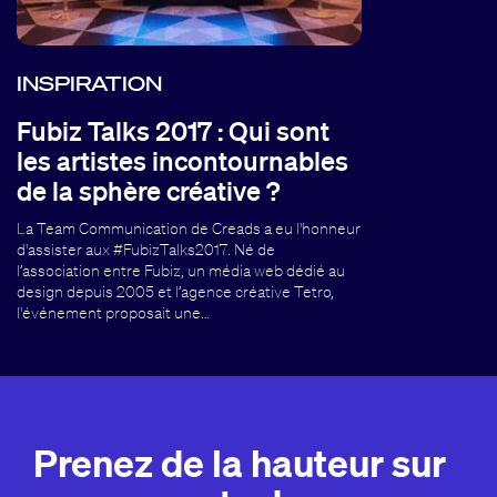
INSPIRATION
Fubiz Talks 2017 : Qui sont
les artistes incontournables
de la sphère créative ?
La Team Communication de Creads a eu l'honneur
d'assister aux #FubizTalks2017. Né de
l’association entre Fubiz, un média web dédié au
design depuis 2005 et l’agence créative Tetro,
l'événement proposait une…
Prenez de la hauteur sur