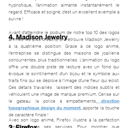
hypnotique, l’animation aimante instantanément le
regard. Efficace et soigné, c’est un excellent exemple à
suivre !
Avant d’atteindre le podium de notre top 10 des logos
4. Madison Jewelry
animés les plus créatifs, on retrouve Madison Jewelry
à la quatrième position. Grace à ce logo animé,
l’entreprise se distingue des maisons de joaillerie
concurrentes, plus traditionnelles. L’animation du logo
offre une double piste de lecture avec un fond qui
évoque le scintillement d’un bijou et le symbole aux
traits fins qui se déploie à l’image d’une fleur qui éclot.
Ces détails travaillés laissent des indices subtils et
véhiculent une image de marque premium. Cerise sur
le gateau: la police à empattements,
direction
typographique design du moment,
apporte la touche
de caractère finale !
Avec son logo animé, Firefox illustre à la perfection
3. Firefox
l’ensemble de ses services. Pour montrer que