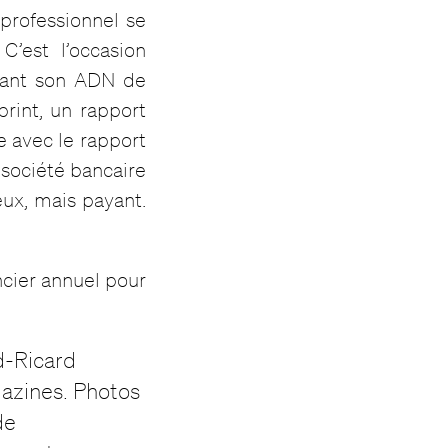
é professionnel se
C’est l’occasion
avant son ADN de
print, un rapport
e avec le rapport
 société bancaire
ieux, mais payant.
ncier annuel pour
d-Ricard
azines. Photos
de