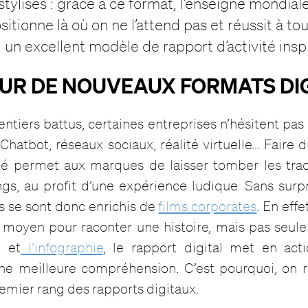
stylisés : grâce à ce format, l’enseigne mondia
itionne là où on ne l’attend pas et réussit à to
, un excellent modèle de rapport d’activité inspi
 SUR DE NOUVEAUX FORMATS D
entiers battus, certaines entreprises n’hésitent pas
. Chatbot, réseaux sociaux, réalité virtuelle… Faire 
té permet aux marques de laisser tomber les tradi
gs, au profit d’une expérience ludique. Sans surpr
ls se sont donc enrichis de
films corporates
. En effe
t moyen pour raconter une histoire, mais pas seule
n et
l’infographie
, le rapport digital met en ac
une meilleure compréhension. C’est pourquoi, on r
emier rang des rapports digitaux.