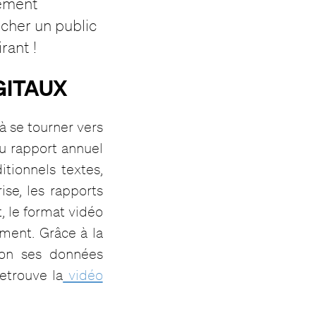
lement
ucher un public
rant !
IGITAUX
 à se tourner vers
du rapport annuel
tionnels textes,
ise, les rapports
t, le format vidéo
ment. Grâce à la
tion ses données
etrouve la
vidéo