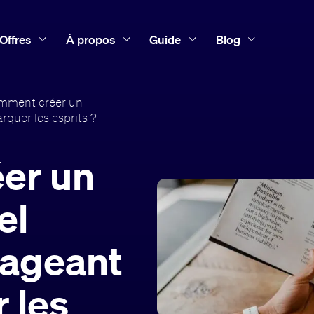
Offres
À propos
Guide
Blog
mment créer un
quer les esprits ?
er un
el
gageant
 les