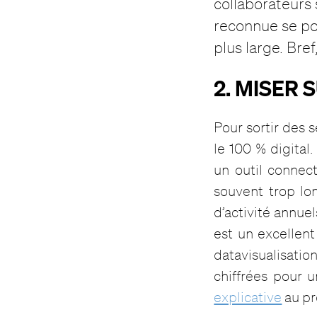
collaborateurs 
reconnue se pos
plus large. Bref
2. MISER
Pour sortir des s
le 100 % digital
un outil connec
souvent trop lon
d’activité annue
est un excellen
datavisualisatio
chiffrées pour 
explicative
au pr