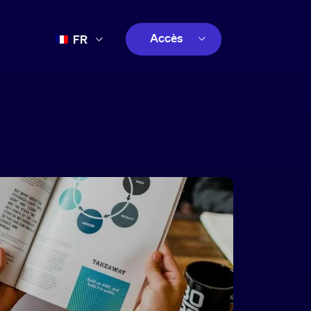
Accès
FR
EN
client
ES
créatif
PT
client