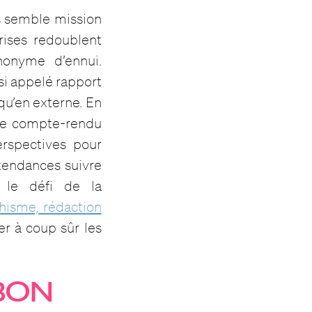
us semble mission
rises redoublent
nonyme d’ennui.
si appelé rapport
qu’en externe. En
, ce compte-rendu
rspectives pour
 tendances suivre
 le défi de la
hisme, rédaction
r à coup sûr les
BON