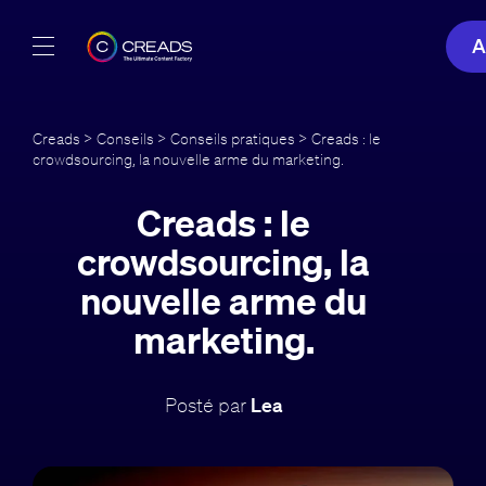
A
Réalisations
Creads
>
Conseils
>
Conseils pratiques
> Creads : le
crowdsourcing, la nouvelle arme du marketing.
Offres
Creads : le
À propos
crowdsourcing, la
Guide
nouvelle arme du
marketing.
Blog
FR
Posté par
Lea