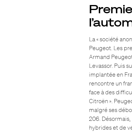
Premie
l’autom
La « société ano
Peugeot. Les pre
Armand Peugeot e
Levassor. Puis s
implantée en Fran
rencontre un fra
face à des diffic
Citroën ». Peugeo
malgré ses déboi
206. Désormais, 
hybrides et de v