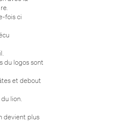
re.
-fois ci
 écu
l.
es du logos sont
pâtes et debout
du lion.
gn devient plus