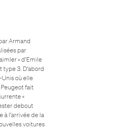
0 par Armand
lisées par
aimler » d’Emile
t type 3. D’abord
-Unis où elle
 Peugeot fait
currente «
 rester debout
à l’arrivée de la
ouvelles voitures