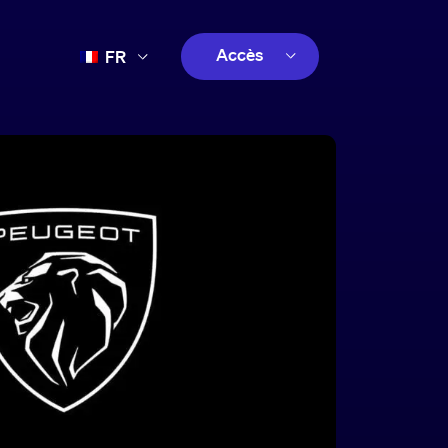
Accès
FR
EN
client
ES
créatif
PT
client