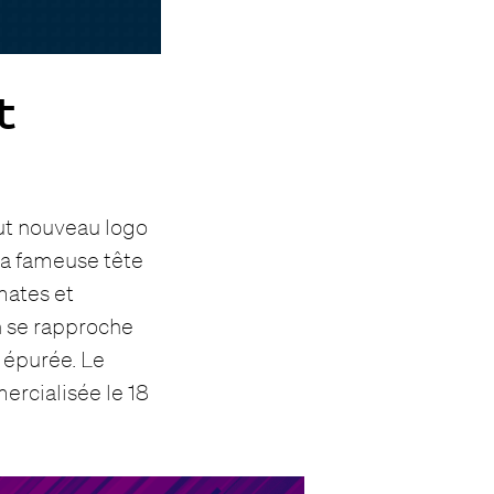
t
out nouveau logo
 sa fameuse tête
mates et
n se rapproche
 épurée. Le
ercialisée le 18