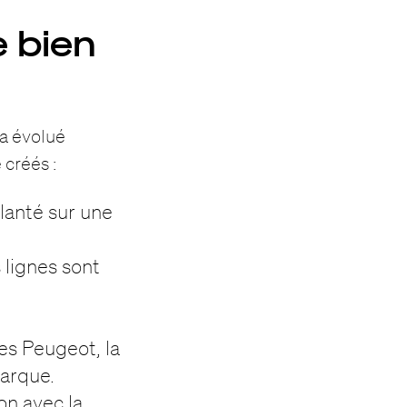
e bien
 a évolué
 créés :
lanté sur une
 lignes sont
res Peugeot, la
marque.
on avec la