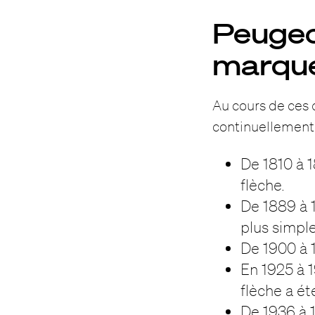
Peugeot
marqu
Au cours de ces d
continuellement. 
De 1810 à 
flèche.
De 1889 à 
plus simple
De 1900 à 1
En 1925 à 1
flèche a ét
De 1936 à 1