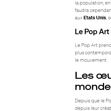
la population, e
faudra cependant
Etats Unis
aux
, 
Le Pop Art
Le Pop Art prend
plus contemporai
le mouvement.
Les œu
monde 
Depuis que le Pop
depuis leur créat