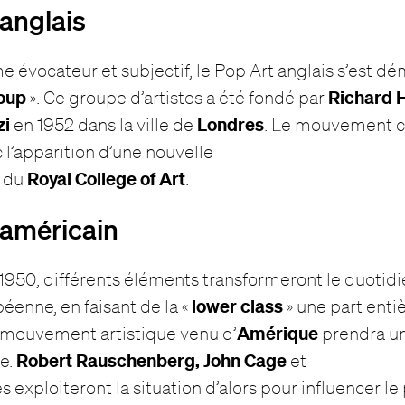
 anglais
évocateur et subjectif, le Pop Art anglais s’est dém
oup
Richard 
». Ce groupe d’artistes a été fondé par
zi
Londres
en 1952 dans la ville de
. Le mouvement c
 l’apparition d’une nouvelle
Royal College of Art
e du
.
 américain
1950, différents éléments transformeront le quotidi
lower class
éenne, en faisant de la «
» une part entiè
Amérique
n mouvement artistique venu d’
prendra un
Robert Rauschenberg, John Cage
e.
et
es exploiteront la situation d’alors pour influencer l