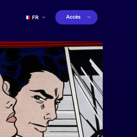
Accès
FR
EN
client
ES
créatif
PT
client