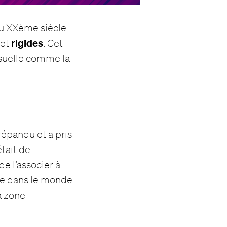
u XXème siècle.
rigides
et
. Cet
visuelle comme la
répandu et a pris
était de
 de l’associer à
ace dans le monde
a zone