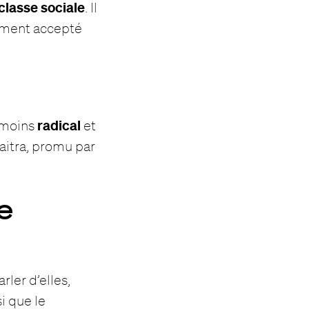
classe sociale
. Il
lement accepté
radical
, moins
et
aitra, promu par
e
rler d’elles,
si que le