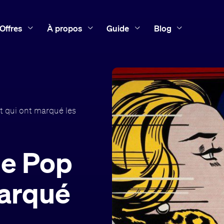
Offres
À propos
Guide
Blog
t qui ont marqué les
de Pop
marqué