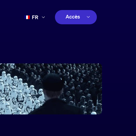
Accès
FR
EN
client
ES
créatif
PT
client