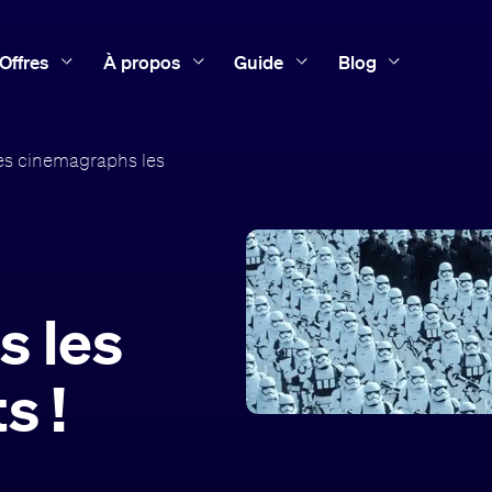
Offres
À propos
Guide
Blog
es cinemagraphs les
s les
s !