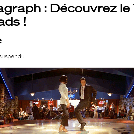
graph : Découvrez le
ads !
e
 suspendu.