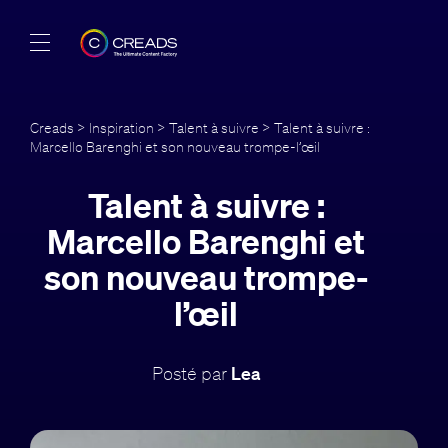
Réalisations
Creads
>
Inspiration
>
Talent à suivre
> Talent à suivre :
Marcello Barenghi et son nouveau trompe-l’œil
Offres
Talent à suivre :
À propos
Marcello Barenghi et
Guide
son nouveau trompe-
l’œil
Blog
FR
Posté par
Lea