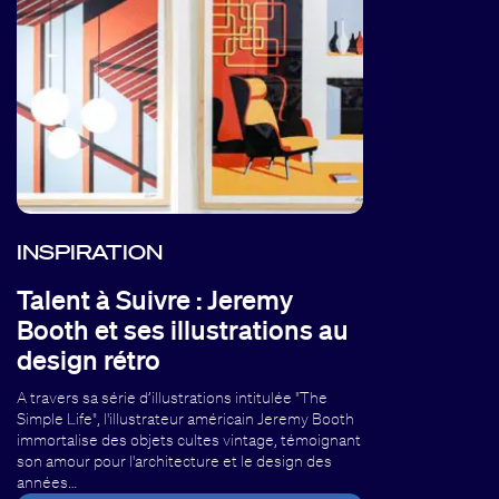
INSPIRATION
Talent à Suivre : Jeremy
Booth et ses illustrations au
design rétro
A travers sa série d’illustrations intitulée "The
Simple Life", l'illustrateur américain Jeremy Booth
immortalise des objets cultes vintage,​ ​témoignant​
​son amour​ ​pour l'architecture et le design des
années…