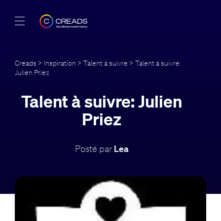
Réalisations
Creads
>
Inspiration
>
Talent à suivre
> Talent à suivre:
Julien Priez
Offres
Talent à suivre: Julien
À propos
Priez
Guide
Posté par
Lea
Blog
FR