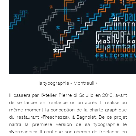
la typographie « Montreuil »
Il passera par l’Atelier Pierre di Sciullo en 2010, avant
de se lancer en freelance un an après. Il réalise au
même moment la conception de la charte graphique
du restaurant «Freschezza», à Bagnolet. De ce projet
naîtra la première version de sa typographie le
«Normandie». Il continue son chemin de freelance en