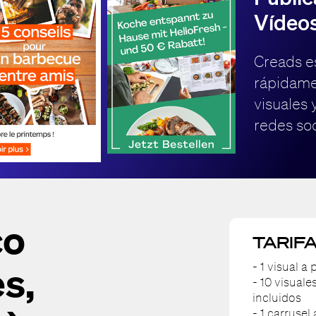
Vídeos
Creads es
rápidame
visuales 
redes soc
co
TARIF
s,
- 1 visual a
- 10 visuale
incluidos
- 1 carrusel