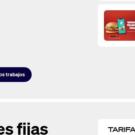
os trabajos
s fijas
TARIF