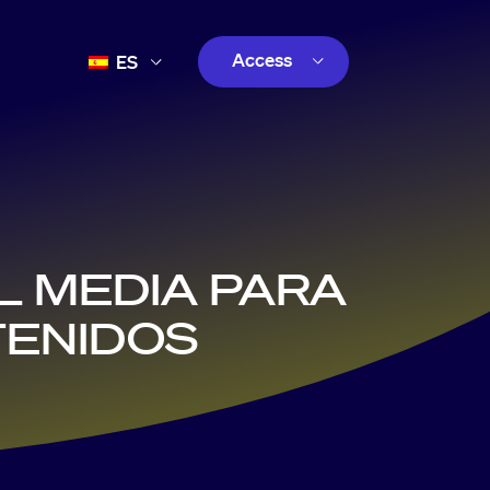
Access
ES
FR
Customer
EN
Creator
PT
customer
L MEDIA PARA
TENIDOS