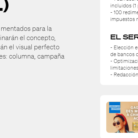
.)
incluidos (1
- 100 redim
impuestos n
rimentados para la
EL SE
ginarán el concepto,
án el visual perfecto
- Elección 
de bancos 
ones: columna, campaña
- Optimizac
limitaciones
- Redacción