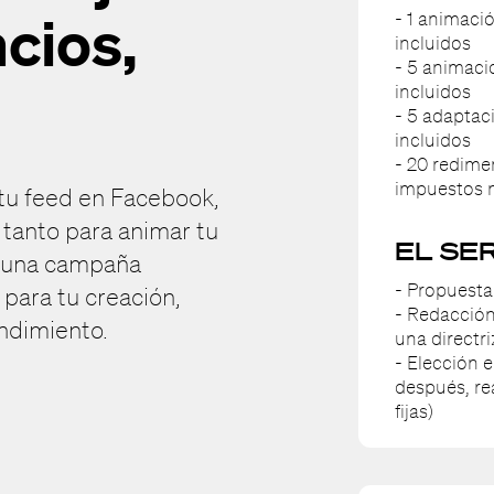
ncios,
- 1 animaci
incluidos
- 5 animaci
incluidos
- 5 adaptac
incluidos
- 20 redime
impuestos n
 tu feed en Facebook,
o tanto para animar tu
EL SE
n una campaña
- Propuesta
 para tu creación,
- Redacción
ndimiento.
una directri
- Elección e
después, re
fijas)