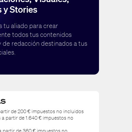
 y Stories
 tu aliado para crear
nte todos tus contenidos
y de redacción destinados a tus
iales.
AS
 partir de 200 € impuestos no incluidos
s a partir de 1.640 € impuestos no
 a partir de 360 € impuestos no