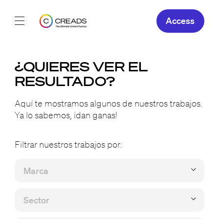
Access
Nuestras creaciones
¿QUIERES VER EL
Nuestras ofertas
RESULTADO?
Creads
Aquí te mostramos algunos de nuestros trabajos.
Ya lo sabemos, ¡dan ganas!
ES
Filtrar nuestros trabajos por: