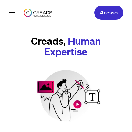
Acesso
Os nossos serviços
Creads,
Human
Sobre
Expertise
As Nossas
PT