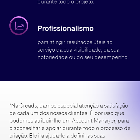
durante todo o projeto.
Profissionalismo
para atingir resultados úteis ao
serviço da sua visibilidade, da sua
notoriedade ou do seu desempenho.
“Na Creads, damos especial atenção à satisfação
de cada um dos nossos clientes. É por isso que
podemos atribuir-lhe um Account Manager, para
o aconselhar e apoiar durante todo o processo de
criação. Ele irá ajudá-lo a definir as suas