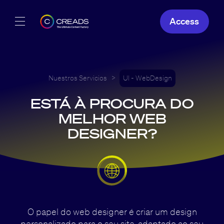
Access
Nuestras creaciones
Nuestras ofertas
Nuestros Servicios
>
UI - WebDesign
ESTÁ À PROCURA DO
Creads
MELHOR WEB
DESIGNER?
ES
O papel do web designer é criar um design
personalizado para o seu site, adaptado ao seu