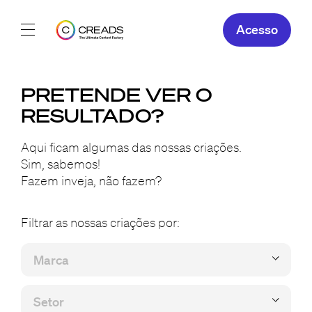
Acesso
Os nossos serviços
PRETENDE VER O
Sobre
RESULTADO?
As Nossas
Aqui ficam algumas das nossas criações.
Sim, sabemos!
Fazem inveja, não fazem?
PT
Filtrar as nossas criações por: