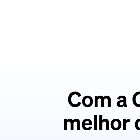
Com a C
melhor 