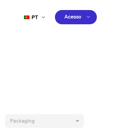
Acesso
PT
FR
cliente
EN
criativo
ES
cliente