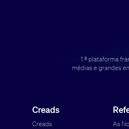
1.ª plataforma f
médias e grandes emp
Creads
Ref
Creads
As No