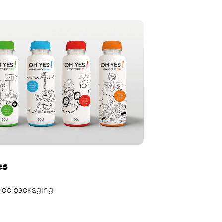
es
 de packaging