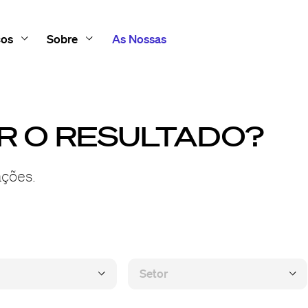
ços
Sobre
As Nossas
R O RESULTADO?
ações.