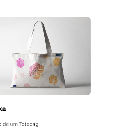
ka
o de um Totebag