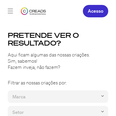
Acesso
Os nossos serviços
PRETENDE VER O
Sobre
RESULTADO?
As Nossas
Aqui ficam algumas das nossas criações.
Sim, sabemos!
Fazem inveja, não fazem?
PT
Filtrar as nossas criações por: