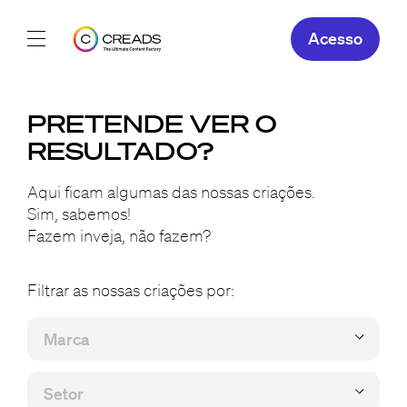
Acesso
Os nossos serviços
PRETENDE VER O
Sobre
RESULTADO?
As Nossas
Aqui ficam algumas das nossas criações.
Sim, sabemos!
Fazem inveja, não fazem?
PT
Filtrar as nossas criações por: