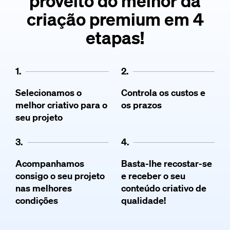
proveito do melhor da
criação premium em 4
etapas!
1.
2.
Selecionamos o
Controla os custos e
melhor criativo para o
os prazos
seu projeto
3.
4.
Acompanhamos
Basta-lhe recostar-se
consigo o seu projeto
e receber o seu
nas melhores
conteúdo criativo de
condições
qualidade!