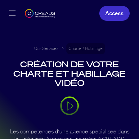
Access
Our Creations
Our Offers
Our Services
>
Charte / Habillage
CRÉATION DE VOTRE
About Us
CHARTE ET HABILLAGE
VIDÉO
EN
Les compétences d’une agence spécialisée dans
la vidéo sont à votre service grâce à CREADS.