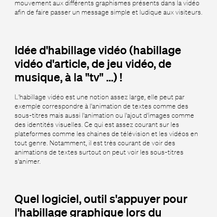
mouvement aux différents graphismes présents dans la vidéo
afin de faire passer un message simple et ludique aux visiteurs.
Idée d'habillage vidéo (habillage
vidéo d'article, de jeu vidéo, de
musique, à la "tv" ...) !
L'habillage vidéo est une notion assez large, elle peut par
exemple correspondre à l'animation de textes comme des
sous-titres mais aussi l'animation ou l'ajout d'images comme
des identités visuelles. Ce qui est assez courant sur les
plateformes comme les chaines de télévision et les vidéos en
tout genre. Notamment, il est très courant de voir des
animations de textes surtout on peut voir les sous-titres
s'animer.
Quel logiciel, outil s'appuyer pour
l'habillage graphique lors du