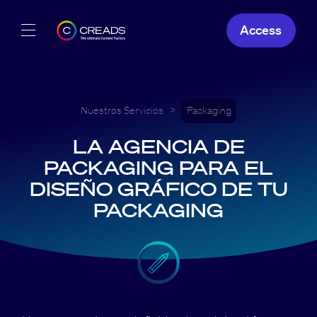
Access
Nuestras creaciones
Nuestras ofertas
Nuestros Servicios
>
Packaging
LA AGENCIA DE
Creads
PACKAGING PARA EL
DISEÑO GRÁFICO DE TU
ES
PACKAGING