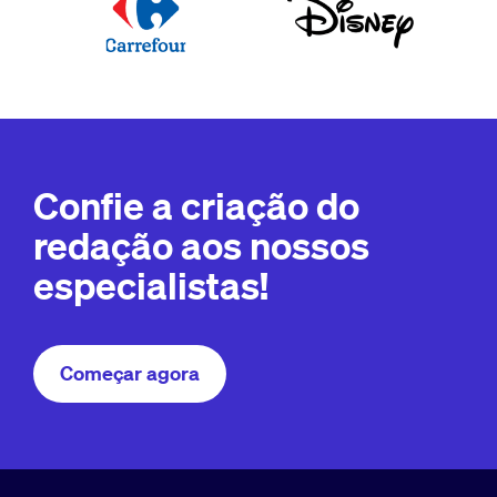
Confie a criação do
redação aos nossos
especialistas!
Começar agora