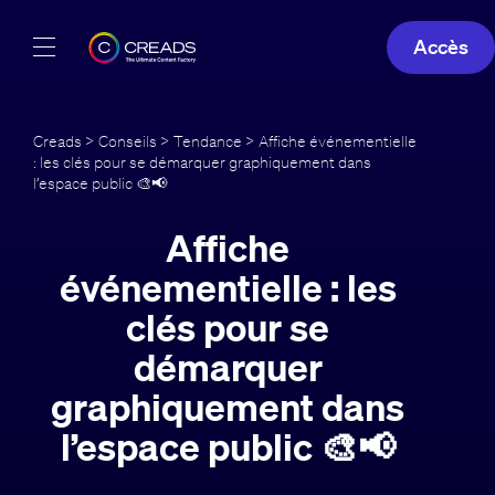
Accès
Réalisations
Creads
>
Conseils
>
Tendance
> Affiche événementielle
: les clés pour se démarquer graphiquement dans
Offres
l’espace public 🎨📢
À propos
Affiche
événementielle : les
Guide
clés pour se
Blog
démarquer
graphiquement dans
FR
l’espace public 🎨📢