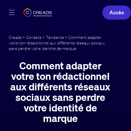
Accès
Réalisations
Creads
>
Conseils
>
Tendance
> Comment adapter
votre ton rédactionnel aux différents réseaux sociaux
Offres
sans perdre votre identité de marque
À propos
Comment adapter
votre ton rédactionnel
Guide
aux différents réseaux
Blog
sociaux sans perdre
votre identité de
FR
marque