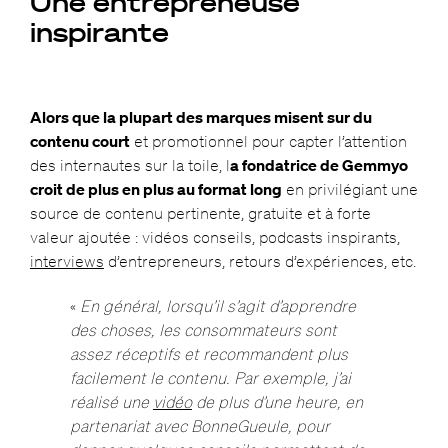
Une entrepreneuse
inspirante
Alors que la plupart des marques misent sur du
contenu court
et promotionnel pour capter l’attention
des internautes sur la toile, l
a fondatrice de Gemmyo
croit de plus en plus au format long
en privilégiant une
source de contenu pertinente, gratuite et à forte
valeur ajoutée : vidéos conseils, podcasts inspirants,
interviews
d’entrepreneurs, retours d’expériences, etc.
«
En général, lorsqu’il s’agit d’apprendre
des choses, les consommateurs sont
assez réceptifs et recommandent plus
facilement le contenu. Par exemple, j’ai
réalisé une
vidéo
de plus d’une heure, en
partenariat avec BonneGueule, pour