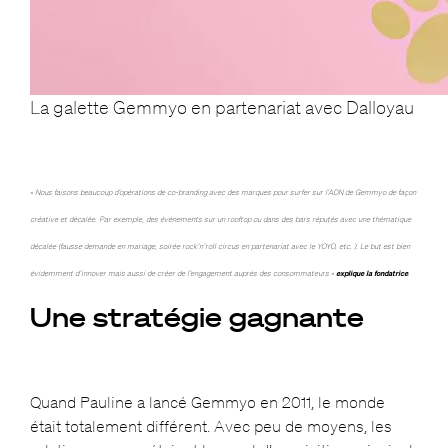
La galette Gemmyo en partenariat avec Dalloyau
« Nous faisons beaucoup d’opérations de co-branding avec des marques pour surfer sur l’ADN de Gemmyo de façon
créative et décalée. Par exemple, des événements sur un rooftop ou dans des bars réputés avec une thématique
décalée (fausse demande en mariage, soirée rock’n’roll circus en partenariat avec le YOYO, etc. ). Le but est bien
évidemment d’innover mais aussi de créer de l’engagement auprès des consommateurs »
explique la fondatrice
.
Une stratégie gagnante
Quand Pauline a lancé Gemmyo en 2011, le monde
était totalement différent. Avec peu de moyens, les