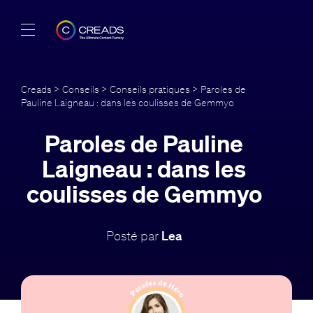
Réalisations
Creads
>
Conseils
>
Conseils pratiques
> Paroles de
Pauline Laigneau : dans les coulisses de Gemmyo
Offres
Paroles de Pauline
À propos
Laigneau : dans les
Guide
coulisses de Gemmyo
Blog
Posté par
Lea
FR